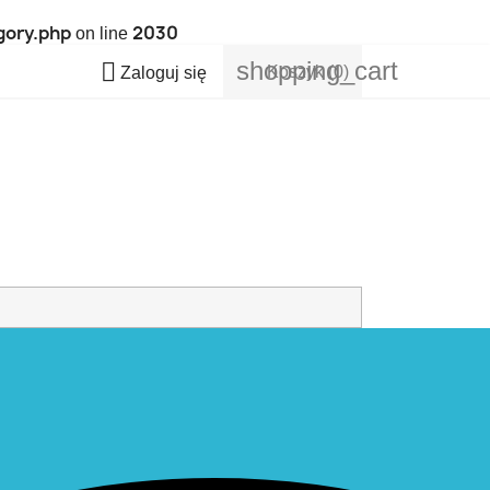
gory.php
2030
on line
shopping_cart

Koszyk
(0)
Zaloguj się