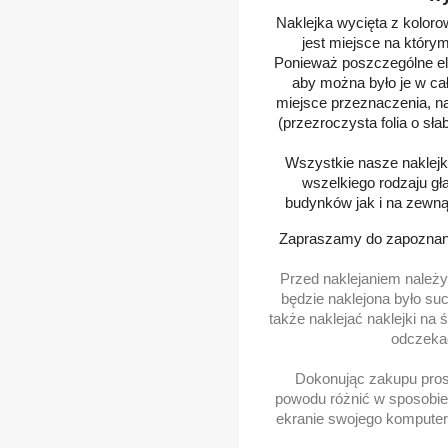
Naklejka wycięta z kolorow
jest miejsce na który
Ponieważ poszczególne ele
aby można było je w ca
miejsce przeznaczenia, na 
(przezroczysta folia o sła
Wszystkie nasze naklejki
wszelkiego rodzaju gł
budynków jak i na zewną
Zapraszamy do zapoznani
Przed naklejaniem należy
będzie naklejona było such
także naklejać naklejki na
odczekać
Dokonując zakupu prosz
powodu różnić w sposobie 
ekranie swojego komputera