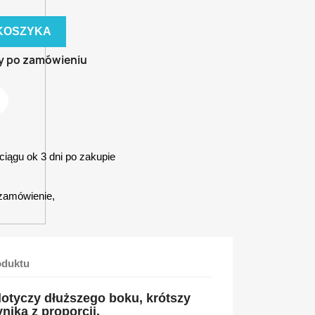
KOSZYKA
y po zamówieniu
iągu ok 3 dni po zakupie
zamówienie,
oduktu
otyczy dłuższego boku, krótszy
nika z proporcji.