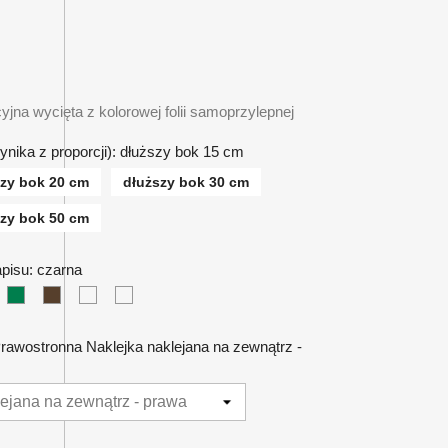
yjna wycięta z kolorowej folii samoprzylepnej
ynika z proporcji): dłuższy bok 15 cm
szy bok 20 cm
dłuższy bok 30 cm
szy bok 50 cm
napisu: czarna
wa
na
iebieska
zielona
brązowa
srebrna
złota
Prawostronna Naklejka naklejana na zewnątrz -