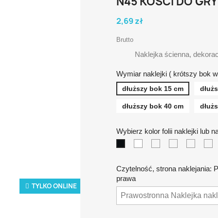
N45 KOŚCI DO GRY
2,69 zł
Brutto
Naklejka ścienna, dekorac
Wymiar naklejki ( krótszy bok w
dłuższy bok 15 cm
dłuż
dłuższy bok 40 cm
dłuż
Wybierz kolor folii naklejki lub 
biała
żółta
pomarańczo
czerwo
n
czarna
Czytelność, strona naklejania: 
prawa
TYLKO ONLINE