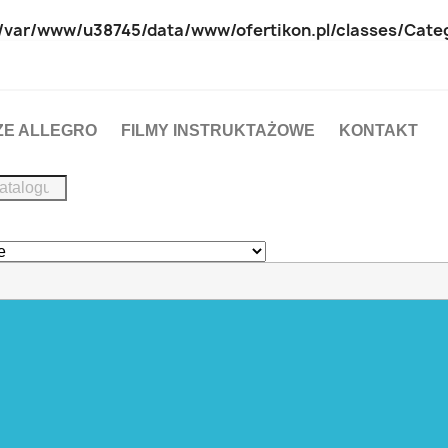
/var/www/u38745/data/www/ofertikon.pl/classes/Cate
ZE ALLEGRO
FILMY INSTRUKTAŻOWE
KONTAKT