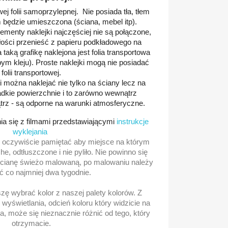
ej folii samoprzylepnej. Nie posiada tła, tłem
m będzie umieszczona (ściana, mebel itp).
menty naklejki najczęściej nie są połączone,
łości przenieść z papieru podkładowego na
taką grafikę naklejona jest folia transportowa
bym kleju). Proste naklejki mogą nie posiadać
folii transportowej.
 można naklejać nie tylko na ściany lecz na
adkie powierzchnie i to zarówno wewnątrz
trz - są odporne na warunki atmosferyczne.
a się z filmami przedstawiającymi
instrukcje
wyklejania
 oczywiście pamiętać aby miejsce na którym
e, odtłuszczone i nie pyliło. Nie powinno się
 ścianę świeżo malowaną, po malowaniu należy
 co najmniej dwa tygodnie.
ę wybrać kolor z naszej palety kolorów. Z
wyświetlania, odcień koloru który widzicie na
, może się nieznacznie różnić od tego, który
otrzymacie.