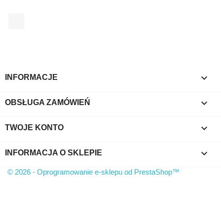
Facebook

INFORMACJE

OBSŁUGA ZAMÓWIEŃ

TWOJE KONTO
keyboard_arrow_down
INFORMACJA O SKLEPIE
© 2026 - Oprogramowanie e-sklepu od PrestaShop™