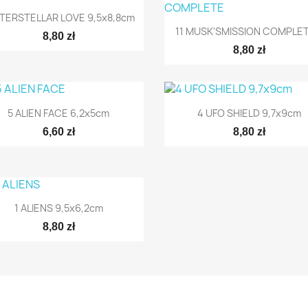

Szybki podgląd
NTERSTELLAR LOVE 9,5x8,8cm

Szybki podgląd
11 MUSK'SMISSION COMPLETE
8,80 zł
8,80 zł


Szybki podgląd
Szybki podgląd
5 ALIEN FACE 6,2x5cm
4 UFO SHIELD 9,7x9cm
6,60 zł
8,80 zł

Szybki podgląd
1 ALIENS 9,5x6,2cm
8,80 zł