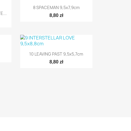

Szybki podgląd
8 SPACEMAN 9,5x7,9cm
...
8,80 zł

Szybki podgląd
10 LEAVING PAST 9,5x5,7cm
8,80 zł