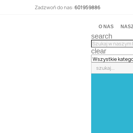
Zadzwoń do nas:
601959886
O NAS
NAS
search
clear