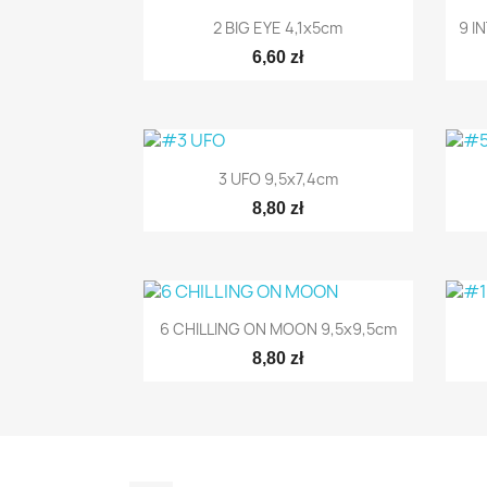

Szybki podgląd
2 BIG EYE 4,1x5cm
9 I
6,60 zł

Szybki podgląd
3 UFO 9,5x7,4cm
8,80 zł

Szybki podgląd
6 CHILLING ON MOON 9,5x9,5cm
8,80 zł