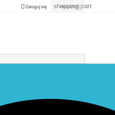
shopping_cart

Koszyk
(0)
Zaloguj się