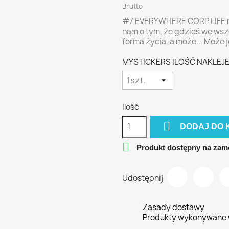
Brutto
#7 EVERYWHERE CORP LIFE na
nam o tym, że gdzieś we wsze
forma życia, a może... Może 
MYSTICKERS ILOŚĆ NAKLEJEK
Ilość

DODAJ DO 

Produkt dostępny na zam
Udostępnij
Zasady dostawy
Produkty wykonywane w