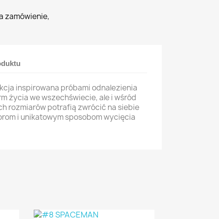
a zamówienie,
oduktu
ekcja inspirowana próbami odnalezienia
rm życia we wszechświecie, ale i wśród
ch rozmiarów potrafią zwrócić na siebie
orom i unikatowym sposobom wycięcia