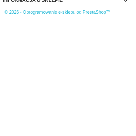
keyboard_arrow_down
INFORMACJA O SKLEPIE
© 2026 - Oprogramowanie e-sklepu od PrestaShop™