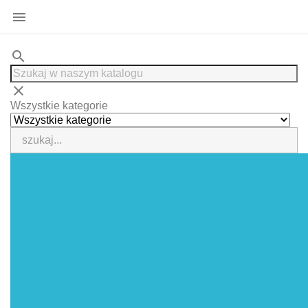

search
clear
Wszystkie kategorie