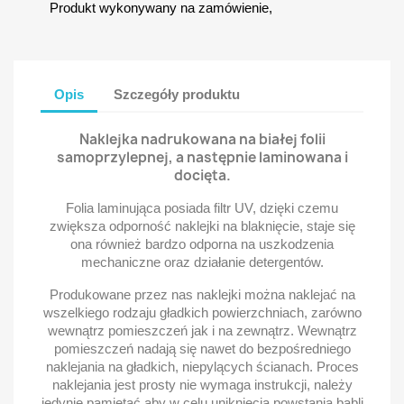
Produkt wykonywany na zamówienie,
Opis
Szczegóły produktu
Naklejka nadrukowana na białej folii
samoprzylepnej, a następnie laminowana i
docięta.
Folia laminująca posiada filtr UV, dzięki czemu
zwiększa odporność naklejki na blaknięcie, staje się
ona również bardzo odporna na uszkodzenia
mechaniczne oraz działanie detergentów.
Produkowane przez nas naklejki można naklejać na
wszelkiego rodzaju gładkich powierzchniach, zarówno
wewnątrz pomieszczeń jak i na zewnątrz. Wewnątrz
pomieszczeń nadają się nawet do bezpośredniego
naklejania na gładkich, niepylących ścianach. Proces
naklejania jest prosty nie wymaga instrukcji, należy
jedynie pamiętać aby w celu uniknięcia powstania bąbli