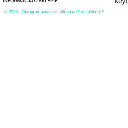
key
INFORMACJA O SKLEPIE
© 2026 - Oprogramowanie e-sklepu od PrestaShop™