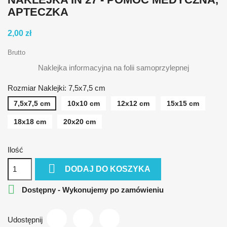
APTECZKA
2,00 zł
Brutto
Naklejka informacyjna na folii samoprzylepnej
Rozmiar Naklejki: 7,5x7,5 cm
7,5x7,5 cm
10x10 cm
12x12 cm
15x15 cm
18x18 cm
20x20 cm
Ilość

DODAJ DO KOSZYKA

Dostępny - Wykonujemy po zamówieniu
Udostępnij