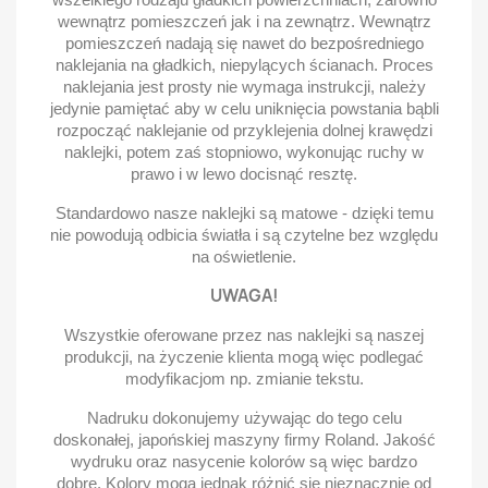
wewnątrz pomieszczeń jak i na zewnątrz. Wewnątrz
pomieszczeń nadają się nawet do bezpośredniego
naklejania na gładkich, niepylących ścianach. Proces
naklejania jest prosty nie wymaga instrukcji, należy
jedynie pamiętać aby w celu uniknięcia powstania bąbli
rozpocząć naklejanie od przyklejenia dolnej krawędzi
naklejki, potem zaś stopniowo, wykonując ruchy w
prawo i w lewo docisnąć resztę.
Standardowo nasze naklejki są matowe - dzięki temu
nie powodują odbicia światła i są czytelne bez względu
na oświetlenie.
UWAGA!
Wszystkie oferowane przez nas naklejki są naszej
produkcji, na życzenie klienta mogą więc podlegać
modyfikacjom np. zmianie tekstu.
Nadruku dokonujemy używając do tego celu
doskonałej, japońskiej maszyny firmy Roland. Jakość
wydruku oraz nasycenie kolorów są więc bardzo
dobre. Kolory mogą jednak różnić się nieznacznie od