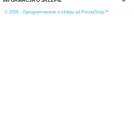
keyboard_arrow_down
INFORMACJA O SKLEPIE
© 2026 - Oprogramowanie e-sklepu od PrestaShop™