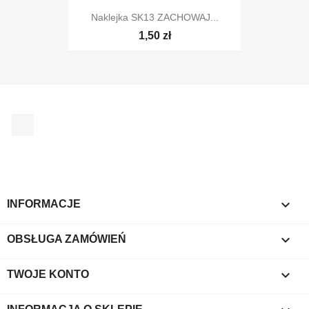
Naklejka SK13 ZACHOWAJ...
1,50 zł
Facebook

INFORMACJE

OBSŁUGA ZAMÓWIEŃ

TWOJE KONTO