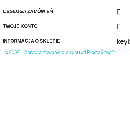

OBSŁUGA ZAMÓWIEŃ

TWOJE KONTO
key
INFORMACJA O SKLEPIE
© 2026 - Oprogramowanie e-sklepu od PrestaShop™