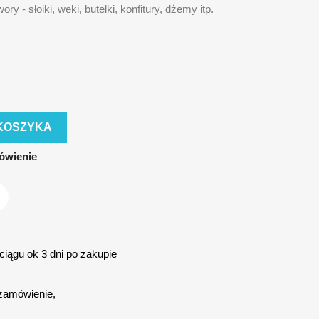
ry - słoiki, weki, butelki, konfitury, dżemy itp.
KOSZYKA
ówienie
iągu ok 3 dni po zakupie
zamówienie,