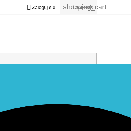
shopping_cart

Koszyk
(0)
Zaloguj się