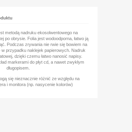
oduktu
est metodą nadruku ekosolwentowego na
tej po obrysie. Folia jest wodoodporna, łatwo ją
nąć. Podczas zrywania nie rwie się bowiem na
e w przypadku naklejek papierowych. Nadruk
matowej, dzięki czemu łatwo nanosić napisy.
kład markerami do płyt cd, a nawet zwykłym
długopisem.
gą się nieznacznie różnić ze względu na
ra i monitora (np. nasycenie kolorów)