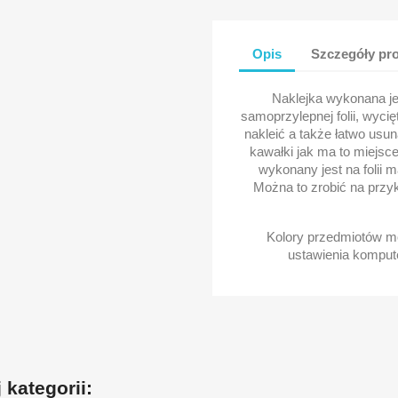
Opis
Szczegóły pr
Naklejka wykonana j
samoprzylepnej folii, wycię
nakleić a także łatwo usu
kawałki jak ma to miejsc
wykonany jest na folii 
Można to zrobić na przy
Kolory przedmiotów mo
ustawienia kompute
 kategorii: