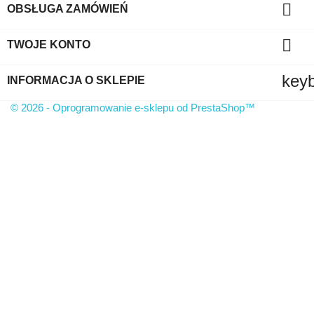

OBSŁUGA ZAMÓWIEŃ

TWOJE KONTO
key
INFORMACJA O SKLEPIE
© 2026 - Oprogramowanie e-sklepu od PrestaShop™