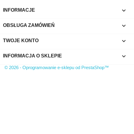

INFORMACJE

OBSŁUGA ZAMÓWIEŃ

TWOJE KONTO
keyboard_arrow_down
INFORMACJA O SKLEPIE
© 2026 - Oprogramowanie e-sklepu od PrestaShop™