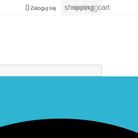
shopping_cart

Koszyk
(0)
Zaloguj się