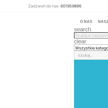
Zadzwoń do nas:
601959886
O NAS
NAS
search
clear