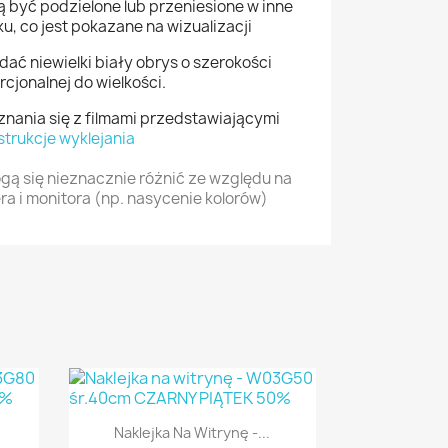
 być podzielone lub przeniesione w inne
u, co jest pokazane na wizualizacji
ać niewielki biały obrys o szerokości
cjonalnej do wielkości.
ania się z filmami przedstawiającymi
strukcje wyklejania
ą się nieznacznie różnić ze względu na
a i monitora (np. nasycenie kolorów)

Szybki podgląd
Naklejka Na Witrynę -...