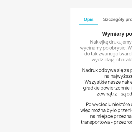
Opis
Szczegóły pr
Wymiary po
Naklejkę drukujem
wycinamy po obrysie. W
do tak zwanego twarde
wydzielają charak
Nadruk odbywa się za 
na najwyższej
Wszystkie nasze naklej
gładkie powierzchnie 
zewnątrz - są o
Po wycięciu niektóre 
więc można było przeni
na miejsce przeznac
transportowa - przezroc