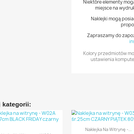
Niektóre elementy mogą
miejsce na wydruk
Naklejki mogą posiad
propor
Zapraszamy do zapozn
in
Kolory przedmiotów mog
ustawienia komputer
 kategorii:

Szybki podgląd
Naklejka Na Witrynę -...