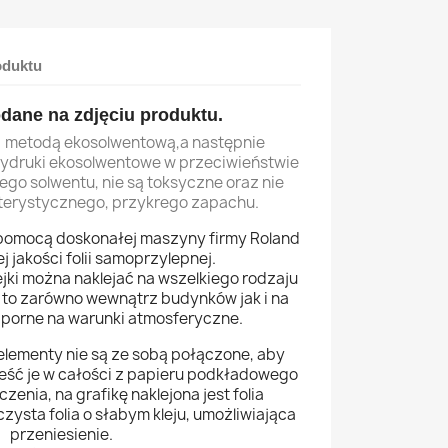
oduktu
dane na zdjęciu produktu.
y metodą ekosolwentową,a następnie
ydruki ekosolwentowe w przeciwieństwie
go solwentu, nie są toksyczne oraz nie
terystycznego, przykrego zapachu.
pomocą doskonałej maszyny firmy Roland
 jakości folii samoprzylepnej.
ki można naklejać na wszelkiego rodzaju
i to zarówno wewnątrz budynków jak i na
dporne na warunki atmosferyczne.
elementy nie są ze sobą połączone, aby
eść je w całości z papieru podkładowego
zenia, na grafikę naklejona jest folia
zysta folia o słabym kleju, umożliwiająca
przeniesienie.