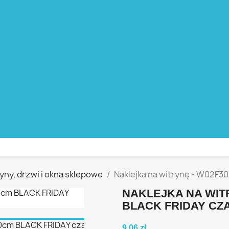
ryny, drzwi i okna sklepowe
Naklejka na witrynę - W02F30
NAKLEJKA NA WITR
BLACK FRIDAY CZ
9,06 zł