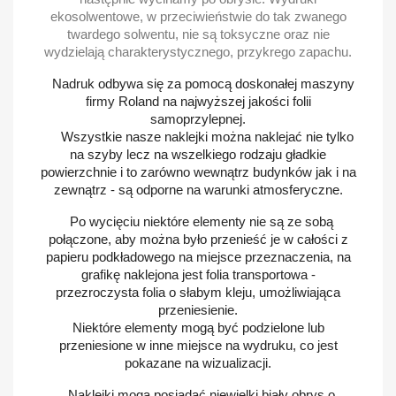
ekosolwentowe, w przeciwieństwie do tak zwanego
twardego solwentu, nie są toksyczne oraz nie
wydzielają charakterystycznego, przykrego zapachu.
Nadruk odbywa się za pomocą doskonałej maszyny
firmy Roland na najwyższej jakości folii
samoprzylepnej.
Wszystkie nasze naklejki można naklejać nie tylko
na szyby lecz na wszelkiego rodzaju gładkie
powierzchnie i to zarówno wewnątrz budynków jak i na
zewnątrz - są odporne na warunki atmosferyczne.
Po wycięciu niektóre elementy nie są ze sobą
połączone, aby można było przenieść je w całości z
papieru podkładowego na miejsce przeznaczenia, na
grafikę naklejona jest folia transportowa -
przezroczysta folia o słabym kleju, umożliwiająca
przeniesienie.
Niektóre elementy mogą być podzielone lub
przeniesione w inne miejsce na wydruku, co jest
pokazane na wizualizacji.
Naklejki mogą posiadać niewielki biały obrys o