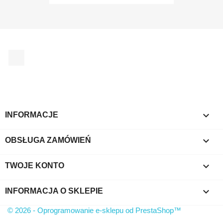
Facebook

INFORMACJE

OBSŁUGA ZAMÓWIEŃ

TWOJE KONTO
keyboard_arrow_down
INFORMACJA O SKLEPIE
© 2026 - Oprogramowanie e-sklepu od PrestaShop™