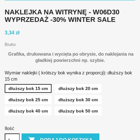
NAKLEJKA NA WITRYNĘ - W06D30
WYPRZEDAŻ -30% WINTER SALE
3,34 zł
Brutto
Grafika, d
rukowana i wycięta po obrysie,
do naklejania na
gładkiej powierzchni np. szybie
.
Wymiar naklejki ( krótszy bok wynika z proporcji): dłuższy bok
15 cm
dłuższy bok 15 cm
dłuższy bok 20 cm
dłuższy bok 25 cm
dłuższy bok 30 cm
dłuższy bok 40 cm
dłuższy bok 50 cm
Ilość