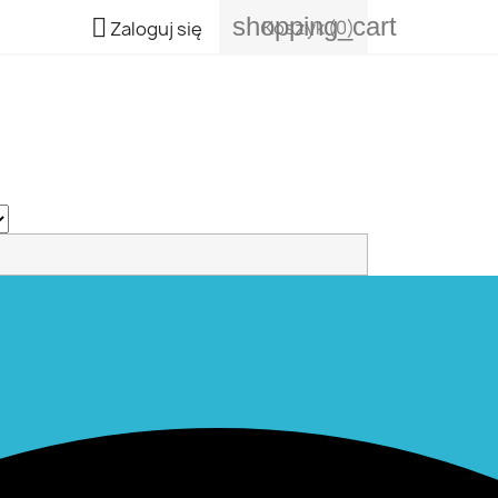
shopping_cart

Koszyk
(0)
Zaloguj się