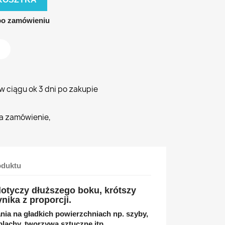
po zamówieniu
 ciągu ok 3 dni po zakupie
a zamówienie,
oduktu
otyczy dłuższego boku, krótszy
nika z proporcji.
nia na gładkich powierzchniach np. szyby,
lachy, tworzywa sztuczne itp..