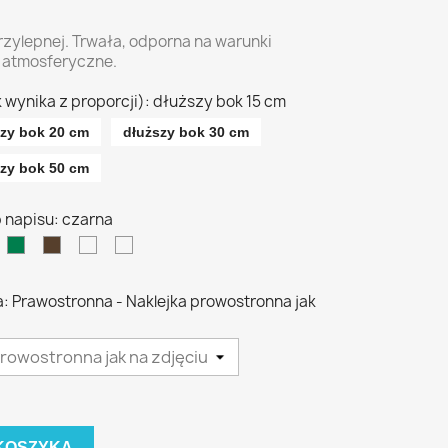
przylepnej. Trwała, odporna na warunki
atmosferyczne.
k wynika z proporcji): dłuższy bok 15 cm
szy bok 20 cm
dłuższy bok 30 cm
szy bok 50 cm
ub napisu: czarna
owa
ona
iebieska
zielona
brązowa
srebrna
złota
a: Prawostronna - Naklejka prowostronna jak
KOSZYKA