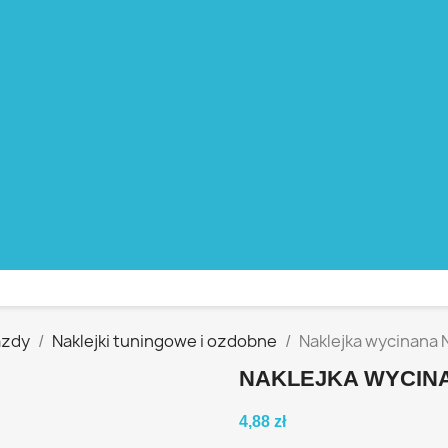
azdy
Naklejki tuningowe i ozdobne
Naklejka wycinana 
NAKLEJKA WYCINA
4,88 zł