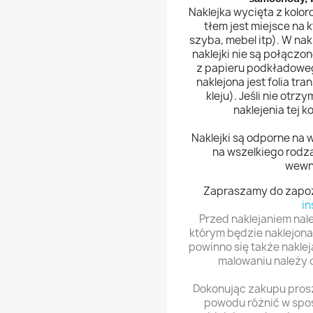
Naklejka wycięta z kolor
tłem jest miejsce na
szyba, mebel itp). W na
naklejki nie są połączo
z papieru podkładoweg
naklejona jest folia tr
kleju).
Jeśli nie otrzy
naklejenia tej k
Naklejki są odporne na 
na wszelkiego rodza
wewną
Zapraszamy do zapozn
in
Przed naklejaniem nal
którym będzie naklejona 
powinno się także naklej
malowaniu należy 
Dokonując zakupu proszę
powodu różnić w spos