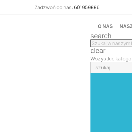
Zadzwoń do nas:
601959886
O NAS
NAS
search
clear
Wszystkie katego