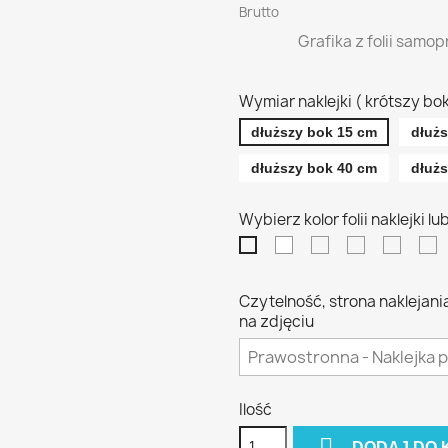
Brutto
Grafika z folii samo
Wymiar naklejki ( krótszy bo
dłuższy bok 15 cm
dłuż
dłuższy bok 40 cm
dłuż
Wybierz kolor folii naklejki l
biała
żółta
pomarańcz
czerw
n
czarna
Czytelność, strona naklejani
na zdjęciu
Ilość

DODAJ DO 