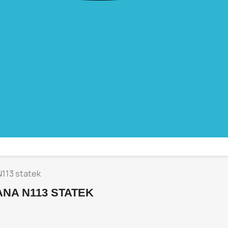
N113 statek
NA N113 STATEK