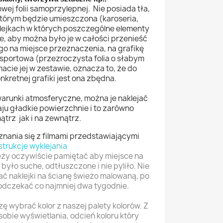
owej folii samoprzylepnej. Nie posiada tła,
 którym będzie umieszczona (karoseria,
klejkach w których poszczególne elementy
ne, aby można było je w całości przenieść
o na miejsce przeznaczenia, na grafikę
ansportowa (przezroczysta folia o słabym
macie jej w zestawie, oznacza to, że do
onkretnej grafiki jest ona zbędna.
warunki atmosferyczne, można je naklejać
ju gładkie powierzchnie i to zarówno
trz jak i na zewnątrz.
ania się z filmami przedstawiającymi
strukcje wyklejania
eży oczywiście pamiętać aby miejsce na
było suche, odtłuszczone i nie pyliło. Nie
ać naklejki na ścianę świeżo malowaną, po
odczekać co najmniej dwa tygodnie.
 wybrać kolor z naszej palety kolorów. Z
obie wyświetlania, odcień koloru który