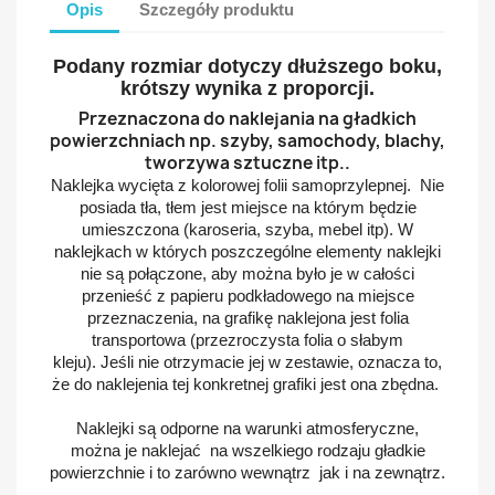
Opis
Szczegóły produktu
Podany rozmiar dotyczy dłuższego boku,
krótszy wynika z proporcji.
Przeznaczona do naklejania na gładkich
powierzchniach np. szyby, samochody, blachy,
tworzywa sztuczne itp..
Naklejka wycięta z kolorowej folii samoprzylepnej. Nie
posiada tła, tłem jest miejsce na którym będzie
umieszczona (karoseria, szyba, mebel itp). W
naklejkach w których poszczególne elementy naklejki
nie są połączone, aby można było je w całości
przenieść z papieru podkładowego na miejsce
przeznaczenia, na grafikę naklejona jest folia
transportowa (przezroczysta folia o słabym
kleju).
Jeśli nie otrzymacie jej w zestawie, oznacza to,
że do naklejenia tej konkretnej grafiki jest ona zbędna.
Naklejki są odporne na warunki atmosferyczne,
można je naklejać na wszelkiego rodzaju gładkie
powierzchnie i to zarówno wewnątrz jak i na zewnątrz.