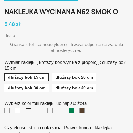
NAKLEJKA WYCINANA N62 SMOK O
5,48 zł
Brutto
Grafika z folii samoprzylepnej. Trwała, odporna na warunki
atmosferyczne.
Wymiar naklejki ( krótszy bok wynika z proporcji): dłuższy bok
15 cm
dłuższy bok 15 cm
dłuższy bok 20 cm
dłuższy bok 30 cm
dłuższy bok 40 cm
Wybierz kolor folii naklejki lub napisu: żółta
czarna
biała
pomarańczowa
czerwona
niebieska
zielona
brązowa
srebrna
złota
żółta
Czytelność, strona naklejania: Prawostronna - Naklejka