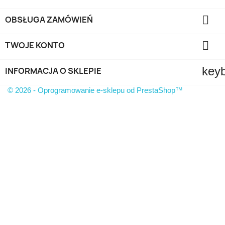

OBSŁUGA ZAMÓWIEŃ

TWOJE KONTO
key
INFORMACJA O SKLEPIE
© 2026 - Oprogramowanie e-sklepu od PrestaShop™