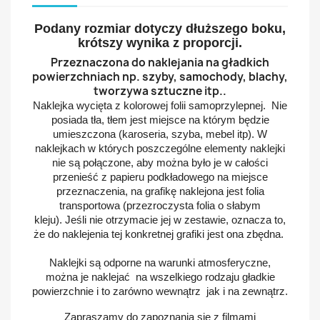
Podany rozmiar dotyczy dłuższego boku,
krótszy wynika z proporcji.
Przeznaczona do naklejania na gładkich
powierzchniach np. szyby, samochody, blachy,
tworzywa sztuczne itp..
Naklejka wycięta z kolorowej folii samoprzylepnej. Nie
posiada tła, tłem jest miejsce na którym będzie
umieszczona (karoseria, szyba, mebel itp). W
naklejkach w których poszczególne elementy naklejki
nie są połączone, aby można było je w całości
przenieść z papieru podkładowego na miejsce
przeznaczenia, na grafikę naklejona jest folia
transportowa (przezroczysta folia o słabym
kleju).
Jeśli nie otrzymacie jej w zestawie, oznacza to,
że do naklejenia tej konkretnej grafiki jest ona zbędna.
Naklejki są odporne na warunki atmosferyczne,
można je naklejać na wszelkiego rodzaju gładkie
powierzchnie i to zarówno wewnątrz jak i na zewnątrz.
Zapraszamy do zapoznania się z filmami