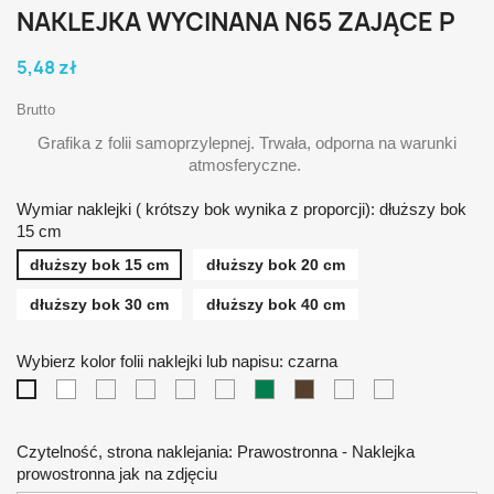
NAKLEJKA WYCINANA N65 ZAJĄCE P
5,48 zł
Brutto
Grafika z folii samoprzylepnej. Trwała, odporna na warunki
atmosferyczne.
Wymiar naklejki ( krótszy bok wynika z proporcji): dłuższy bok
15 cm
dłuższy bok 15 cm
dłuższy bok 20 cm
dłuższy bok 30 cm
dłuższy bok 40 cm
Wybierz kolor folii naklejki lub napisu: czarna
biała
żółta
pomarańczowa
czerwona
niebieska
zielona
brązowa
srebrna
złota
czarna
Czytelność, strona naklejania: Prawostronna - Naklejka
prowostronna jak na zdjęciu