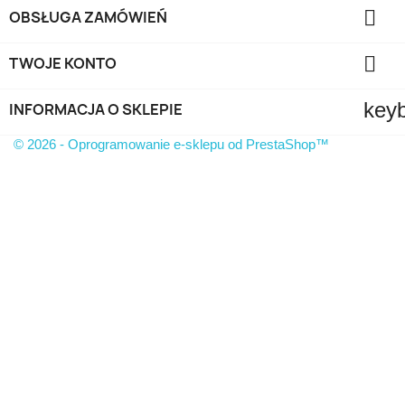

OBSŁUGA ZAMÓWIEŃ

TWOJE KONTO
key
INFORMACJA O SKLEPIE
© 2026 - Oprogramowanie e-sklepu od PrestaShop™