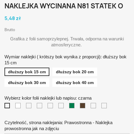
NAKLEJKA WYCINANA N81 STATEK O
5,48 zł
Brutto
Grafika z folii samoprzylepnej. Trwała, odporna na warunki
atmosferyczne.
Wymiar naklejki ( krótszy bok wynika z proporcji): dłuższy bok
15 cm
dłuższy bok 15 cm
dłuższy bok 20 cm
dłuższy bok 30 cm
dłuższy bok 40 cm
Wybierz kolor folii naklejki lub napisu: czarna
biała
żółta
pomarańczowa
czerwona
niebieska
zielona
brązowa
srebrna
złota
czarna
Czytelność, strona naklejania: Prawostronna - Naklejka
prowostronna jak na zdjęciu