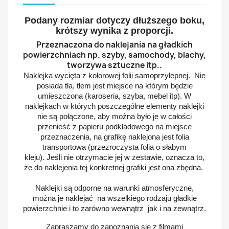
Podany rozmiar dotyczy dłuższego boku,
krótszy wynika z proporcji.
Przeznaczona do naklejania na gładkich
powierzchniach np. szyby, samochody, blachy,
tworzywa sztuczne itp..
Naklejka wycięta z kolorowej folii samoprzylepnej. Nie
posiada tła, tłem jest miejsce na którym będzie
umieszczona (karoseria, szyba, mebel itp). W
naklejkach w których poszczególne elementy naklejki
nie są połączone, aby można było je w całości
przenieść z papieru podkładowego na miejsce
przeznaczenia, na grafikę naklejona jest folia
transportowa (przezroczysta folia o słabym
kleju).
Jeśli nie otrzymacie jej w zestawie, oznacza to,
że do naklejenia tej konkretnej grafiki jest ona zbędna.
Naklejki są odporne na warunki atmosferyczne,
można je naklejać na wszelkiego rodzaju gładkie
powierzchnie i to zarówno wewnątrz jak i na zewnątrz.
Zapraszamy do zapoznania się z filmami