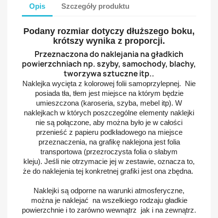
Opis
Szczegóły produktu
Podany rozmiar dotyczy dłuższego boku,
krótszy wynika z proporcji.
Przeznaczona do naklejania na gładkich
powierzchniach np. szyby, samochody, blachy,
tworzywa sztuczne itp..
Naklejka wycięta z kolorowej folii samoprzylepnej. Nie
posiada tła, tłem jest miejsce na którym będzie
umieszczona (karoseria, szyba, mebel itp). W
naklejkach w których poszczególne elementy naklejki
nie są połączone, aby można było je w całości
przenieść z papieru podkładowego na miejsce
przeznaczenia, na grafikę naklejona jest folia
transportowa (przezroczysta folia o słabym
kleju).
Jeśli nie otrzymacie jej w zestawie, oznacza to,
że do naklejenia tej konkretnej grafiki jest ona zbędna.
Naklejki są odporne na warunki atmosferyczne,
można je naklejać na wszelkiego rodzaju gładkie
powierzchnie i to zarówno wewnątrz jak i na zewnątrz.