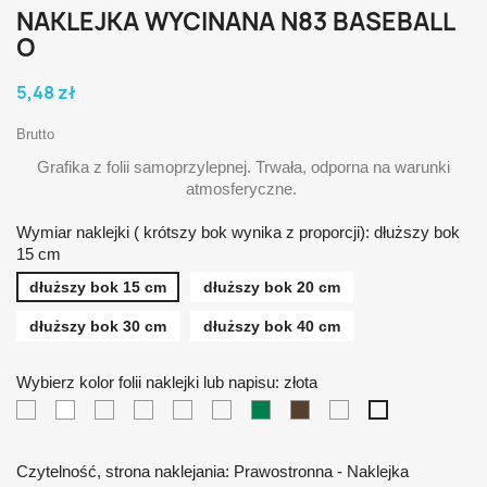
NAKLEJKA WYCINANA N83 BASEBALL
O
5,48 zł
Brutto
Grafika z folii samoprzylepnej. Trwała, odporna na warunki
atmosferyczne.
Wymiar naklejki ( krótszy bok wynika z proporcji): dłuższy bok
15 cm
dłuższy bok 15 cm
dłuższy bok 20 cm
dłuższy bok 30 cm
dłuższy bok 40 cm
Wybierz kolor folii naklejki lub napisu: złota
czarna
biała
żółta
pomarańczowa
czerwona
niebieska
zielona
brązowa
srebrna
złota
Czytelność, strona naklejania: Prawostronna - Naklejka