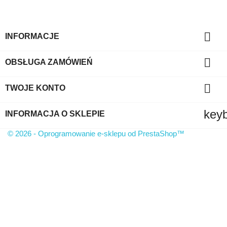

INFORMACJE

OBSŁUGA ZAMÓWIEŃ

TWOJE KONTO
key
INFORMACJA O SKLEPIE
© 2026 - Oprogramowanie e-sklepu od PrestaShop™