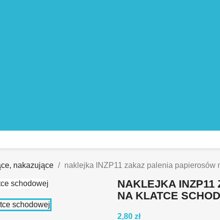
ące, nakazujące
naklejka INZP11 zakaz palenia papierosów 
NAKLEJKA INZP11
NA KLATCE SCHO
2,80 zł