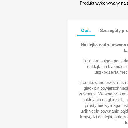
Produkt wykonywany na 
Opis
Szczegóły pr
Naklejka nadrukowana na
la
Folia laminująca posiad
naklejki na blaknięcie
uszkodzenia mech
Produkowane przez nas na
gładkich powierzchniac
zewnątrz. Wewnątrz pomie
naklejania na gładkich, 
prosty nie wymaga inst
uniknięcia powstania bąbl
krawędzi naklejki, potem
l