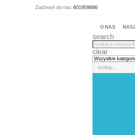
Zadzwoń do nas:
601959886
O NAS
NAS
search
clear