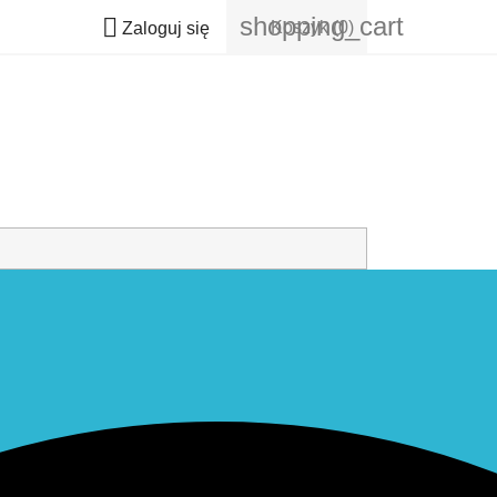
shopping_cart

Koszyk
(0)
Zaloguj się