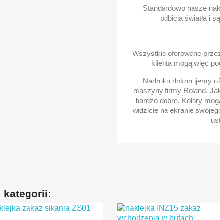
Standardowo nasze nakl
odbicia światła i s
Wszystkie oferowane przez 
klienta mogą więc po
Nadruku dokonujemy uży
maszyny firmy Roland. Ja
bardzo dobre. Kolory mogą
widzicie na ekranie swojeg
us
 kategorii: