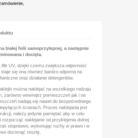
zamówienie,
oduktu
 białej folii samoprzylepnej, a następnie
minowana i docięta.
a filtr UV, dzięki czemu zwiększa odporność
, staje się ona również bardzo odporna na
aniczne oraz działanie detergentów.
klejki można naklejać na wszelkiego rodzaju
h, zarówno wewnątrz pomieszczeń jak i na
szczeń nadają się nawet do bezpośredniego
niepylących ścianach. Proces naklejania jest
rukcji, należy jedynie pamiętać aby w celu
i rozpocząć naklejanie od przyklejenia dolnej
 zaś stopniowo, wykonując ruchy w prawo i w
ewo docisnąć resztę.