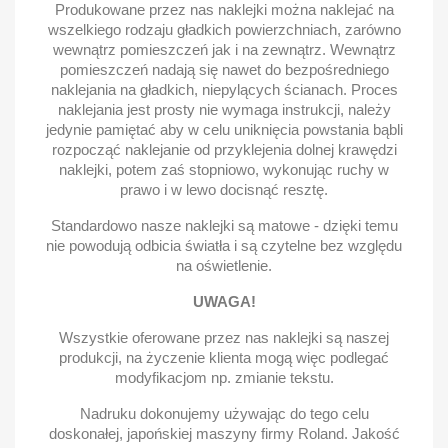
Produkowane przez nas naklejki można naklejać na
wszelkiego rodzaju gładkich powierzchniach, zarówno
wewnątrz pomieszczeń jak i na zewnątrz. Wewnątrz
pomieszczeń nadają się nawet do bezpośredniego
naklejania na gładkich, niepylących ścianach. Proces
naklejania jest prosty nie wymaga instrukcji, należy
jedynie pamiętać aby w celu uniknięcia powstania bąbli
rozpocząć naklejanie od przyklejenia dolnej krawędzi
naklejki, potem zaś stopniowo, wykonując ruchy w
prawo i w lewo docisnąć resztę.
Standardowo nasze naklejki są matowe - dzięki temu
nie powodują odbicia światła i są czytelne bez względu
na oświetlenie.
UWAGA!
Wszystkie oferowane przez nas naklejki są naszej
produkcji, na życzenie klienta mogą więc podlegać
modyfikacjom np. zmianie tekstu.
Nadruku dokonujemy używając do tego celu
doskonałej, japońskiej maszyny firmy Roland. Jakość