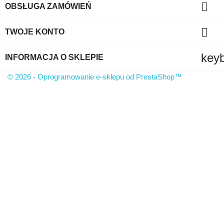

OBSŁUGA ZAMÓWIEŃ

TWOJE KONTO
key
INFORMACJA O SKLEPIE
© 2026 - Oprogramowanie e-sklepu od PrestaShop™