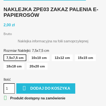
NAKLEJKA ZPE03 ZAKAZ PALENIA E-
PAPIEROSÓW
2,00 zł
Brutto
Naklejka informacyjna na folii samoprzylepnej
Rozmiar Naklejki: 7,5x7,5 cm
7,5x7,5 cm
10x10 cm
12x12 cm
15x15 cm
18x18 cm
20x20 cm
Ilość

DODAJ DO KOSZYKA

Produkt dostępny na zamówienie