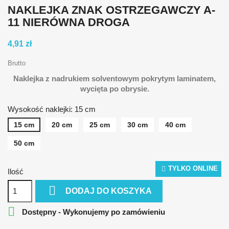
NAKLEJKA ZNAK OSTRZEGAWCZY A-
11 NIERÓWNA DROGA
4,91 zł
Brutto
Naklejka z nadrukiem solventowym pokrytym laminatem,
wycięta po obrysie.
Wysokość naklejki: 15 cm
15 cm
20 cm
25 cm
30 cm
40 cm
50 cm
TYLKO ONLINE
Ilość

DODAJ DO KOSZYKA

Dostępny - Wykonujemy po zamówieniu