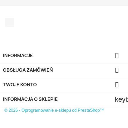
Facebook
TYLKO ONLINE

INFORMACJE

OBSŁUGA ZAMÓWIEŃ

TWOJE KONTO
key
INFORMACJA O SKLEPIE
© 2026 - Oprogramowanie e-sklepu od PrestaShop™