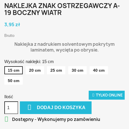
NAKLEJKA ZNAK OSTRZEGAWCZY A-
19 BOCZNY WIATR
3,95 zł
Brutto
Naklejka z nadrukiem solventowym pokrytym
laminatem, wycięta po obrysie.
Wysokość naklejki: 15 cm
15 cm
20 cm
25 cm
30 cm
40 cm
50 cm
TYLKO ONLINE
Ilość

DODAJ DO KOSZYKA

Dostępny - Wykonujemy po zamówieniu