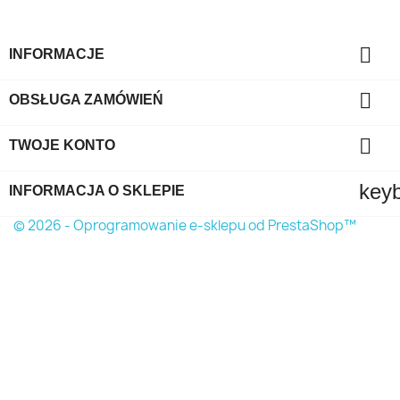

INFORMACJE

OBSŁUGA ZAMÓWIEŃ

TWOJE KONTO
key
INFORMACJA O SKLEPIE
© 2026 - Oprogramowanie e-sklepu od PrestaShop™