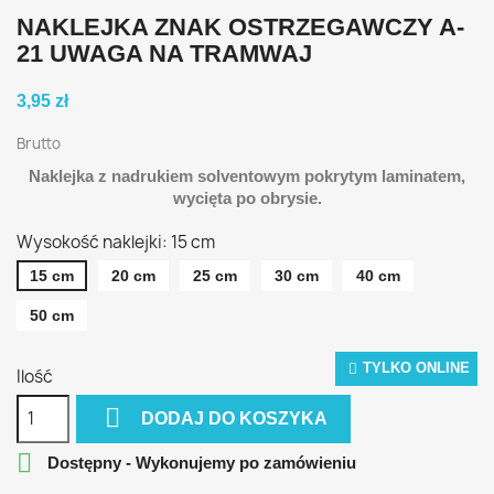
NAKLEJKA ZNAK OSTRZEGAWCZY A-
21 UWAGA NA TRAMWAJ
3,95 zł
Brutto
Naklejka z nadrukiem solventowym pokrytym laminatem,
wycięta po obrysie.
Wysokość naklejki: 15 cm
15 cm
20 cm
25 cm
30 cm
40 cm
50 cm
TYLKO ONLINE
Ilość

DODAJ DO KOSZYKA

Dostępny - Wykonujemy po zamówieniu