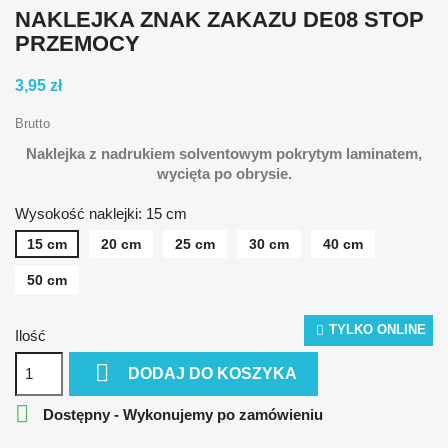
NAKLEJKA ZNAK ZAKAZU DE08 STOP
PRZEMOCY
3,95 zł
Brutto
Naklejka z nadrukiem solventowym pokrytym laminatem,
wycięta po obrysie.
Wysokość naklejki: 15 cm
15 cm
20 cm
25 cm
30 cm
40 cm
50 cm
TYLKO ONLINE
Ilość

DODAJ DO KOSZYKA

Dostępny - Wykonujemy po zamówieniu