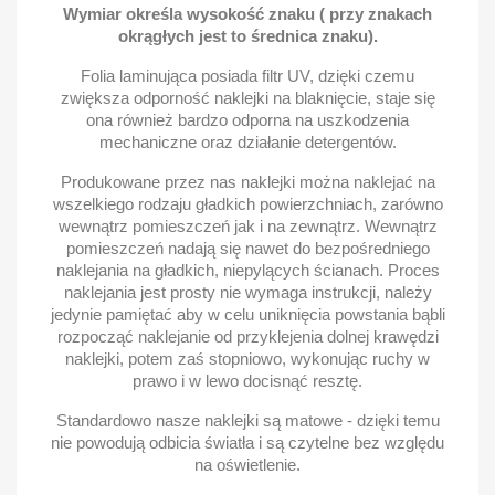
Wymiar określa wysokość znaku ( przy znakach
okrągłych jest to średnica znaku).
Folia laminująca posiada filtr UV, dzięki czemu
zwiększa odporność naklejki na blaknięcie, staje się
ona również bardzo odporna na uszkodzenia
mechaniczne oraz działanie detergentów.
Produkowane przez nas naklejki można naklejać na
wszelkiego rodzaju gładkich powierzchniach, zarówno
wewnątrz pomieszczeń jak i na zewnątrz. Wewnątrz
pomieszczeń nadają się nawet do bezpośredniego
naklejania na gładkich, niepylących ścianach. Proces
naklejania jest prosty nie wymaga instrukcji, należy
jedynie pamiętać aby w celu uniknięcia powstania bąbli
rozpocząć naklejanie od przyklejenia dolnej krawędzi
naklejki, potem zaś stopniowo, wykonując ruchy w
prawo i w lewo docisnąć resztę.
Standardowo nasze naklejki są matowe - dzięki temu
nie powodują odbicia światła i są czytelne bez względu
na oświetlenie.