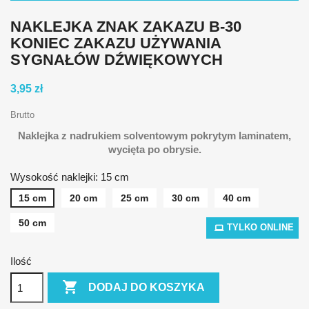
NAKLEJKA ZNAK ZAKAZU B-30
KONIEC ZAKAZU UŻYWANIA
SYGNAŁÓW DŹWIĘKOWYCH
3,95 zł
Brutto
Naklejka z nadrukiem solventowym pokrytym laminatem,
wycięta po obrysie.
Wysokość naklejki: 15 cm
15 cm
20 cm
25 cm
30 cm
40 cm
50 cm
TYLKO ONLINE
Ilość

DODAJ DO KOSZYKA