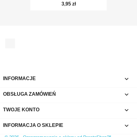
TYLKO ONLINE
3,95 zł
Facebook
TYLKO ONLINE

INFORMACJE

OBSŁUGA ZAMÓWIEŃ

TWOJE KONTO
keyboard_arrow_down
INFORMACJA O SKLEPIE