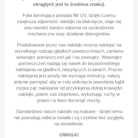
okrągłych jest to średnica znaku).
Folia laminująca posiada filtr UV, dzięki czemu
zwiększa odporność naklejki na blaknięcie, staje się
ona również bardzo odporna na uszkodzenia
mechaniczne oraz działanie detergentów.
Produkowane przez nas naklejki można naklejać na
wszelkiego rodzaju gładkich powierzchniach, zarówno
wewnątrz pomieszczeń jak i na zewnątrz. Wewnątrz
pomieszczeń nadają się nawet do bezpośredniego
naklejania na gładkich, niepylących ścianach. Proces
naklejania jest prosty nie wymaga instrukcji, należy
jedynie pamiętać aby w celu uniknięcia powstania bąbli
rozpocząć naklejanie od przyklejenia dolnej krawędzi
naklejki, potem zaś stopniowo, wykonując ruchy w
prawo i w lewo docisnąć resztę.
Standardowo nasze naklejki są matowe - dzięki temu
nie powodują odbicia światła i są czytelne bez względu
na oświetlenie.
UWAGA!