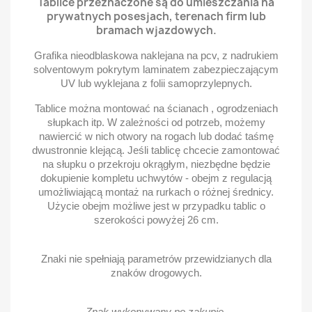
Tablice przeznaczone są do umieszczania na
prywatnych posesjach, terenach firm lub
bramach wjazdowych.
Grafika nieodblaskowa naklejana na pcv, z nadrukiem
solventowym pokrytym laminatem zabezpieczającym
UV lub wyklejana z folii samoprzylepnych.
Tablice można montować na ścianach , ogrodzeniach
słupkach itp. W zależności od potrzeb, możemy
nawiercić w nich otwory na rogach lub dodać taśmę
dwustronnie klejącą. Jeśli tablicę chcecie zamontować
na słupku o przekroju okrągłym, niezbędne będzie
dokupienie kompletu uchwytów - obejm z regulacją
umożliwiającą montaż na rurkach o różnej średnicy.
Użycie obejm możliwe jest w przypadku tablic o
szerokości powyżej 26 cm.
Znaki nie spełniają parametrów przewidzianych dla
znaków drogowych.
Znak wykonywany po zakupie.