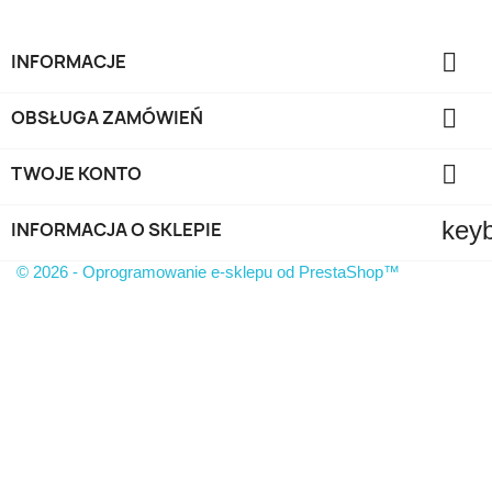

INFORMACJE

OBSŁUGA ZAMÓWIEŃ

TWOJE KONTO
key
INFORMACJA O SKLEPIE
© 2026 - Oprogramowanie e-sklepu od PrestaShop™