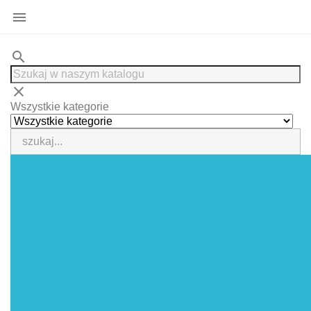

search
clear
Wszystkie kategorie