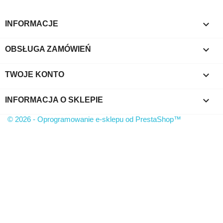

INFORMACJE

OBSŁUGA ZAMÓWIEŃ

TWOJE KONTO
keyboard_arrow_down
INFORMACJA O SKLEPIE
© 2026 - Oprogramowanie e-sklepu od PrestaShop™