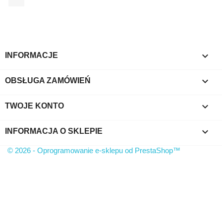

INFORMACJE

OBSŁUGA ZAMÓWIEŃ

TWOJE KONTO
keyboard_arrow_down
INFORMACJA O SKLEPIE
© 2026 - Oprogramowanie e-sklepu od PrestaShop™