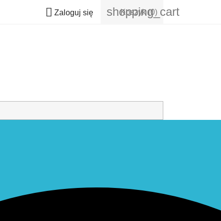
shopping_cart

Koszyk
(0)
Zaloguj się