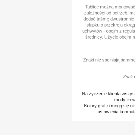
Tablice można montować 
zależności od potrzeb, m
dodać taśmę dwustronnie k
słupku o przekroju okrą
uchwytów - obejm z regula
średnicy. Użycie obejm m
Znaki nie spełniają para
Znak 
Na życzenie klienta wszys
modyfikow
Kolory grafiki mogą się n
ustawienia kompute