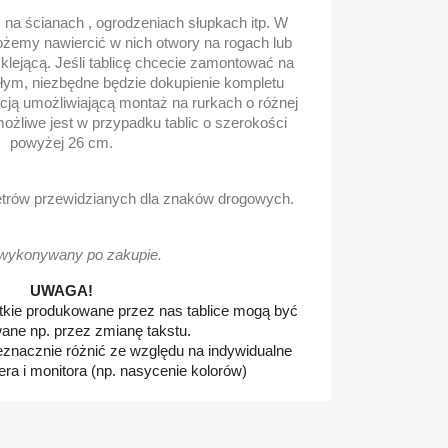
na ścianach , ogrodzeniach słupkach itp. W
ożemy nawiercić w nich otwory na rogach lub
lejącą. Jeśli tablicę chcecie zamontować na
głym, niezbędne będzie dokupienie kompletu
cją umożliwiającą montaż na rurkach o różnej
ożliwe jest w przypadku tablic o szerokości
powyżej 26 cm.
metrów przewidzianych dla znaków drogowych.
wykonywany po zakupie.
UWAGA!
tkie produkowane przez nas tablice mogą być
ane np. przez zmianę takstu.
ieznacznie różnić ze względu na indywidualne
ra i monitora (np. nasycenie kolorów)