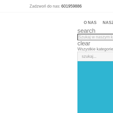
Zadzwoń do nas:
601959886
O NAS
NAS
search
clear
Wszystkie kategori