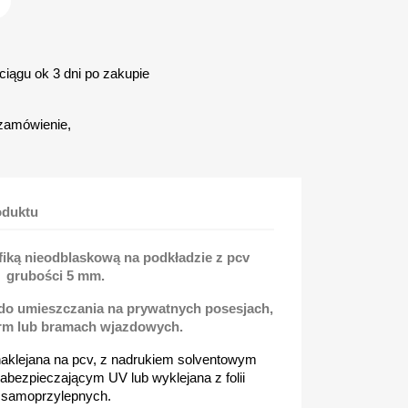
iągu ok 3 dni po zakupie
zamówienie,
oduktu
fiką nieodblaskową na podkładzie z pcv
grubości 5 mm.
 do umieszczania na prywatnych posesjach,
irm lub bramach wjazdowych.
naklejana na pcv, z nadrukiem solventowym
bezpieczającym UV lub wyklejana z folii
samoprzylepnych.