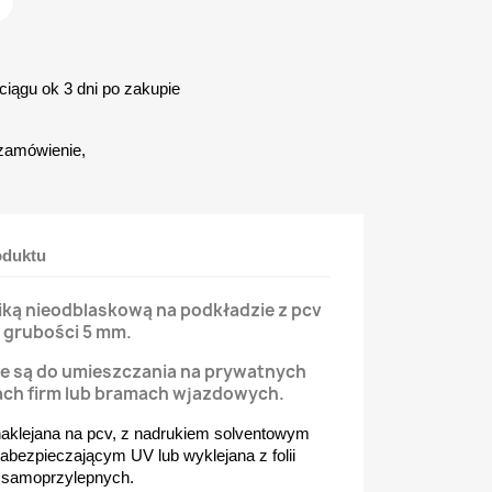
iągu ok 3 dni po zakupie
zamówienie,
oduktu
fiką nieodblaskową na podkładzie z pcv
grubości 5 mm.
e są do umieszczania na prywatnych
ach firm lub bramach wjazdowych.
naklejana na pcv, z nadrukiem solventowym
bezpieczającym UV lub wyklejana z folii
samoprzylepnych.