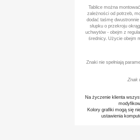
Tablice można montować 
zależności od potrzeb, m
dodać taśmę dwustronnie k
słupku o przekroju okrą
uchwytów - obejm z regula
średnicy. Użycie obejm m
Znaki nie spełniają para
Znak 
Na życzenie klienta wszys
modyfikow
Kolory grafiki mogą się n
ustawienia kompute