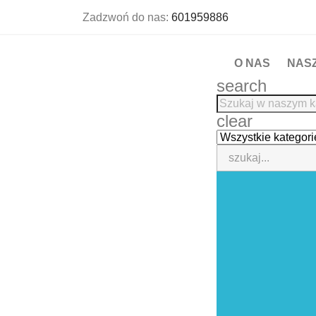
Zadzwoń do nas:
601959886
O NAS
NAS
search
clear