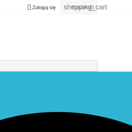
shopping_cart

Koszyk
(0)
Zaloguj się