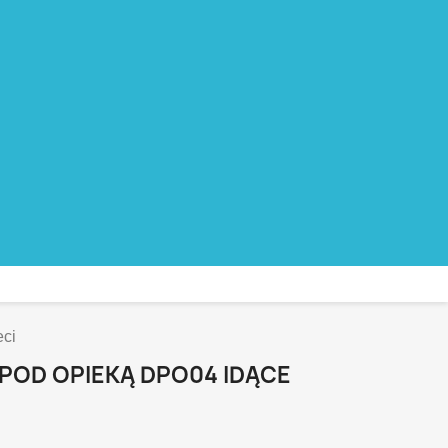
eci
 POD OPIEKĄ DPO04 IDĄCE