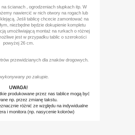
na ścianach , ogrodzeniach słupkach itp. W
ożemy nawiercić w nich otwory na rogach lub
lejącą. Jeśli tablicę chcecie zamontować na
głym, niezbędne będzie dokupienie kompletu
cją umożliwiającą montaż na rurkach o różnej
ożliwe jest w przypadku tablic o szerokości
powyżej 26 cm.
metrów przewidzianych dla znaków drogowych.
wykonywany po zakupie.
UWAGA!
tkie produkowane przez nas tablice mogą być
ane np. przez zmianę takstu.
ieznacznie różnić ze względu na indywidualne
ra i monitora (np. nasycenie kolorów)