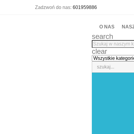
Zadzwoń do nas:
601959886
O NAS
NAS
search
clear