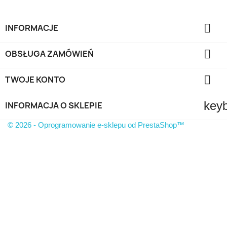

INFORMACJE

OBSŁUGA ZAMÓWIEŃ

TWOJE KONTO
key
INFORMACJA O SKLEPIE
© 2026 - Oprogramowanie e-sklepu od PrestaShop™