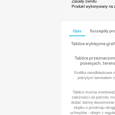
Zasady zwrotu
Produkt wykonywany na 
Opis
Szczegóły pr
Tablice wyklejone gra
Tablice przeznaczon
posesjach, teren
Grafika nieodblaskowa 
pokrytym laminatem za
Tablice można montować 
zależności od potrzeb, m
dodać taśmę dwustronnie k
słupku o przekroju okrą
uchwytów - obejm z regula