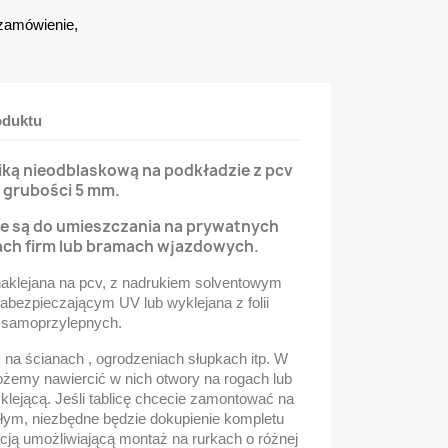
zamówienie,
oduktu
fiką nieodblaskową na podkładzie z pcv
grubości 5 mm.
e są do umieszczania na prywatnych
ach firm lub bramach wjazdowych.
naklejana na pcv, z nadrukiem solventowym
bezpieczającym UV lub wyklejana z folii
samoprzylepnych.
na ścianach , ogrodzeniach słupkach itp. W
ożemy nawiercić w nich otwory na rogach lub
lejącą. Jeśli tablicę chcecie zamontować na
głym, niezbędne będzie dokupienie kompletu
cją umożliwiającą montaż na rurkach o różnej