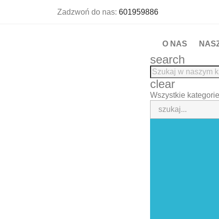
Zadzwoń do nas:
601959886
O NAS
NAS
search
clear
Wszystkie kategori