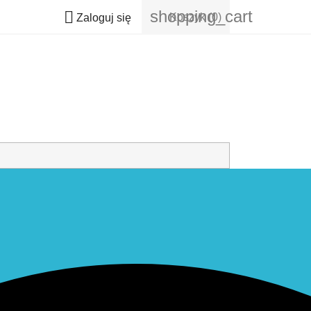
shopping_cart

Koszyk
(0)
Zaloguj się