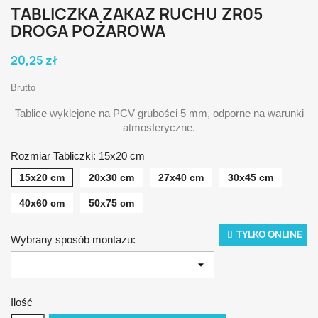
TABLICZKA ZAKAZ RUCHU ZR05
DROGA POŻAROWA
20,25 zł
Brutto
Tablice wyklejone na PCV grubości 5 mm, odporne na warunki
atmosferyczne.
Rozmiar Tabliczki: 15x20 cm
15x20 cm
20x30 cm
27x40 cm
30x45 cm
40x60 cm
50x75 cm
TYLKO ONLINE
Wybrany sposób montażu:
Ilość