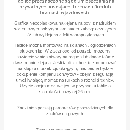
Tablice przeznaczone są do umieszczania na
prywatnych posesjach, terenach firm lub
bramach wjazdowych.
Grafika nieodblaskowa naklejana na pcv, z nadrukiem
solventowym pokrytym laminatem zabezpieczającym
UV lub wyklejana z folii samoprzylepnych.
Tablice można montować na ścianach , ogrodzeniach
słupkach itp. W zależności od potrzeb, możemy
nawiercić w nich otwory na rogach lub dodać taśmę
dwustronnie klejącą. Jeśli tablicę chcecie zamontować
na słupku o przekroju okrągłym, niezbędne będzie
dokupienie kompletu uchwytów - obejm z regulacją
umożliwiającą montaż na rurkach o różnej średnicy.
Użycie obejm możliwe jest w przypadku tablic o
szerokości powyżej 26 cm.
Znaki nie spełniają parametrów przewidzianych dla
znaków drogowych.
Znak wykonywany po zakupie.