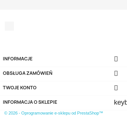
Facebook
TYLKO ONLINE

INFORMACJE

OBSŁUGA ZAMÓWIEŃ

TWOJE KONTO
key
INFORMACJA O SKLEPIE
© 2026 - Oprogramowanie e-sklepu od PrestaShop™