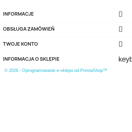

INFORMACJE

OBSŁUGA ZAMÓWIEŃ

TWOJE KONTO
key
INFORMACJA O SKLEPIE
© 2026 - Oprogramowanie e-sklepu od PrestaShop™