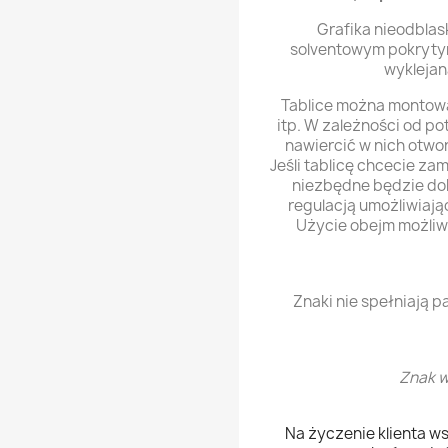
Grafika nieodblas
solventowym pokryty
wyklejan
Tablice można montowa
itp. W zależności od p
nawiercić w nich otwo
Jeśli tablicę chcecie z
niezbędne będzie do
regulacją umożliwiają
Użycie obejm możliwe
Znaki nie spełniają 
Znak w
Na życzenie klienta w