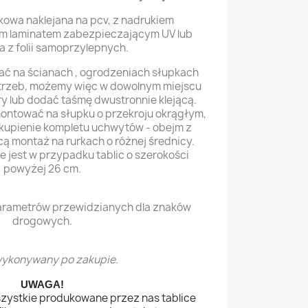
kowa naklejana na pcv, z nadrukiem
m laminatem zabezpieczającym UV lub
a z folii samoprzylepnych.
ć na ścianach , ogrodzeniach słupkach
otrzeb, możemy więc w dowolnym miejscu
ry lub dodać taśmę dwustronnie klejącą.
amontować na słupku o przekroju okrągłym,
kupienie kompletu uchwytów - obejm z
cą montaż na rurkach o różnej średnicy.
 jest w przypadku tablic o szerokości
powyżej 26 cm.
parametrów przewidzianych dla znaków
drogowych.
ykonywany po zakupie.
UWAGA!
szystkie produkowane przez nas tablice