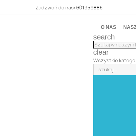
Zadzwoń do nas:
601959886
O NAS
NAS
search
clear
Wszystkie katego