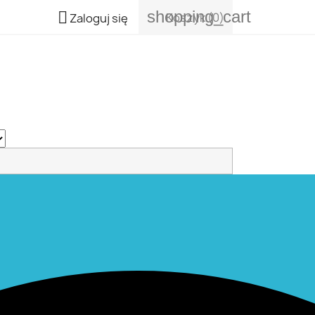
shopping_cart

Koszyk
(0)
Zaloguj się