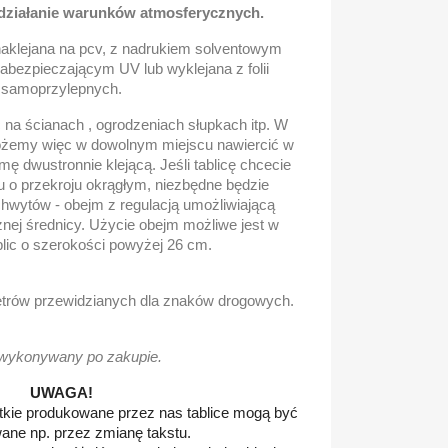
 działanie warunków atmosferycznych.
naklejana na pcv, z nadrukiem solventowym
bezpieczającym UV lub wyklejana z folii
samoprzylepnych.
na ścianach , ogrodzeniach słupkach itp. W
możemy więc w dowolnym miejscu nawiercić w
mę dwustronnie klejącą. Jeśli tablicę chcecie
 o przekroju okrągłym, niezbędne będzie
hwytów - obejm z regulacją umożliwiającą
nej średnicy. Użycie obejm możliwe jest w
lic o szerokości powyżej 26 cm.
metrów przewidzianych dla znaków drogowych.
wykonywany po zakupie.
UWAGA!
tkie produkowane przez nas tablice mogą być
ane np. przez zmianę takstu.