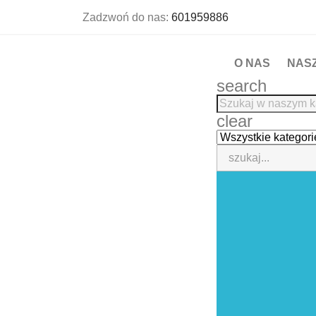
Zadzwoń do nas:
601959886
O NAS
NAS
search
clear