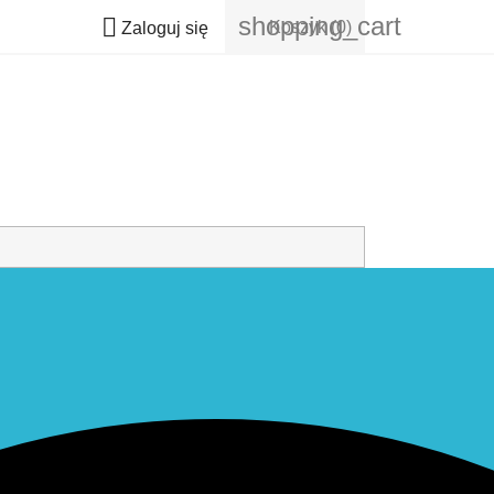
shopping_cart

Koszyk
(0)
Zaloguj się