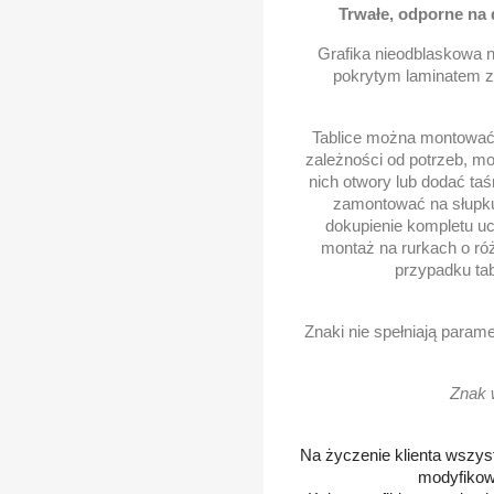
Trwałe, odporne na
Grafika nieodblaskowa 
pokrytym laminatem za
Tablice można montować 
zależności od potrzeb, 
nich otwory lub dodać taś
zamontować na słupku
dokupienie kompletu uc
montaż na rurkach o róż
przypadku tab
Znaki nie spełniają para
Znak 
Na życzenie klienta wszys
modyfikow