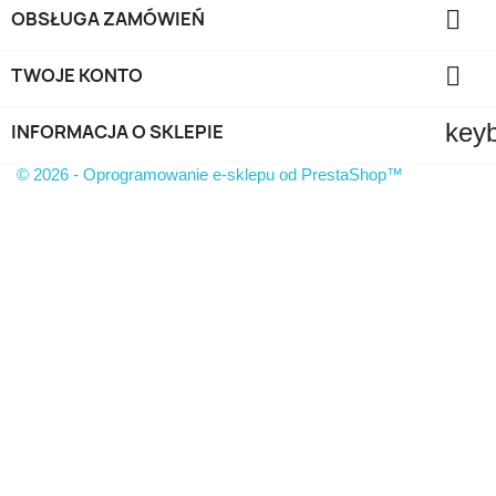

OBSŁUGA ZAMÓWIEŃ

TWOJE KONTO
key
INFORMACJA O SKLEPIE
© 2026 - Oprogramowanie e-sklepu od PrestaShop™