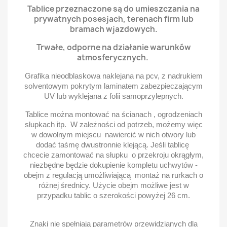
Tablice przeznaczone są do umieszczania na
prywatnych posesjach, terenach firm lub
bramach wjazdowych.
Trwałe, odporne na działanie warunków
atmosferycznych.
Grafika nieodblaskowa naklejana na pcv, z nadrukiem
solventowym pokrytym laminatem zabezpieczającym
UV lub wyklejana z folii samoprzylepnych.
Tablice można montować na ścianach , ogrodzeniach
słupkach itp. W zależności od potrzeb, możemy więc
w dowolnym miejscu nawiercić w nich otwory lub
dodać taśmę dwustronnie klejącą. Jeśli tablicę
chcecie zamontować na słupku o przekroju okrągłym,
niezbędne będzie dokupienie kompletu uchwytów -
obejm z regulacją umożliwiającą montaż na rurkach o
różnej średnicy. Użycie obejm możliwe jest w
przypadku tablic o szerokości powyżej 26 cm.
Znaki nie spełniają parametrów przewidzianych dla