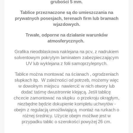
grubości 5 mm.
Tablice przeznaczone są do umieszczania na
prywatnych posesjach, terenach firm lub bramach
wjazdowych.
Trwałe, odporne na działanie warunków
atmosferycznych.
Grafika nieodblaskowa naklejana na pcv, z nadrukiem
solventowym pokrytym laminatem zabezpieczającym
UV lub wyklejana z folii samoprzylepnych.
Tablice można montować na ścianach , ogrodzeniach
słupkach itp. W zależności od potrzeb, możemy więc
w dowolnym miejscu nawiercić w nich otwory lub
dodać taśmę dwustronnie klejącą. Jeśli tablicę
chcecie zamontować na słupku o przekroju okrągłym,
niezbędne będzie dokupienie kompletu uchwytów -
obejm z regulacją umożliwiającą montaż na rurkach o
różnej średnicy. Użycie obejm możliwe jest w
przypadku tablic o szerokości powyżej 26 cm.