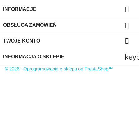

INFORMACJE

OBSŁUGA ZAMÓWIEŃ

TWOJE KONTO
key
INFORMACJA O SKLEPIE
© 2026 - Oprogramowanie e-sklepu od PrestaShop™