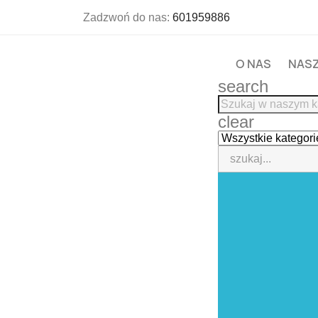
Zadzwoń do nas:
601959886
O NAS
NASZ
search
clear