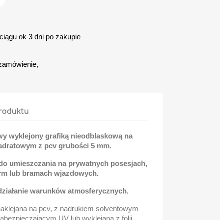
iągu ok 3 dni po zakupie
zamówienie,
roduktu
wy wyklejony grafiką nieodblaskową na
adratowym z pcv grubości 5 mm.
 do umieszczania na prywatnych posesjach,
irm lub bramach wjazdowych.
 działanie warunków atmosferycznych.
naklejana na pcv, z nadrukiem solventowym
bezpieczającym UV lub wyklejana z folii