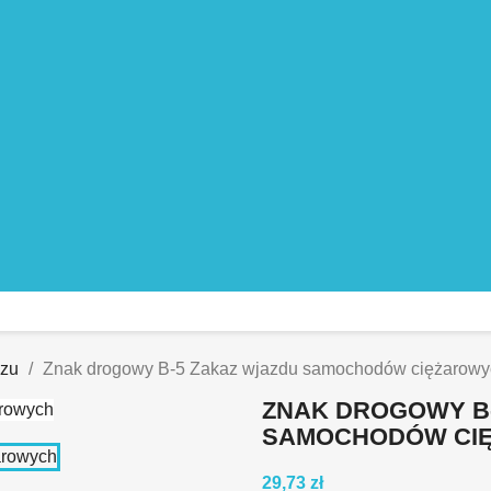
azu
Znak drogowy B-5 Zakaz wjazdu samochodów ciężarowy
ZNAK DROGOWY B
SAMOCHODÓW CI
29,73 zł