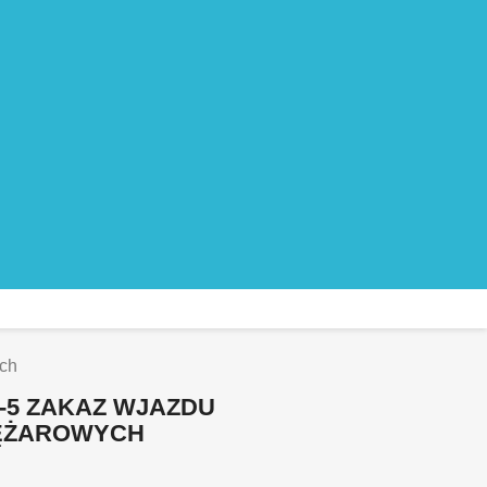
ch
-5 ZAKAZ WJAZDU
ĘŻAROWYCH