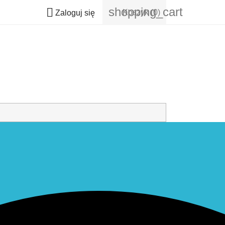
shopping_cart

Koszyk
(0)
Zaloguj się