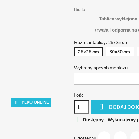
Brutto
Tablica wyklejona
t
rwała i odporna na
Rozmiar tablicy: 25x25 cm
25x25 cm
30x30 cm
Wybrany sposób montażu:
Ilość
TYLKO ONLINE

DODAJ DO 

Dostępny - Wykonujemy 
Udostępnij