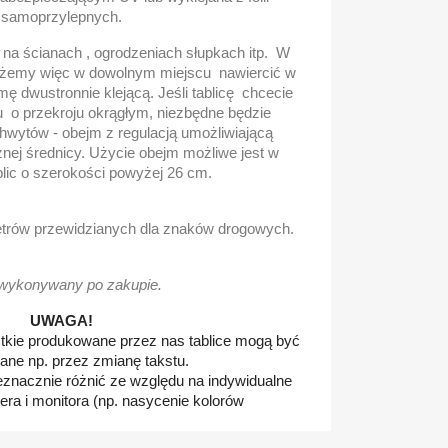
samoprzylepnych.
na ścianach , ogrodzeniach słupkach itp. W
ożemy więc w dowolnym miejscu nawiercić w
mę dwustronnie klejącą. Jeśli tablicę chcecie
 o przekroju okrągłym, niezbędne będzie
hwytów - obejm z regulacją umożliwiającą
nej średnicy. Użycie obejm możliwe jest w
lic o szerokości powyżej 26 cm.
metrów przewidzianych dla znaków drogowych.
wykonywany po zakupie.
UWAGA!
tkie produkowane przez nas tablice mogą być
ane np. przez zmianę takstu.
ieznacznie różnić ze względu na indywidualne
ra i monitora (np. nasycenie kolorów