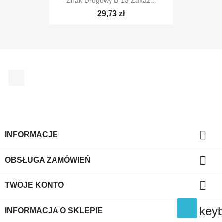
Znak Drogowy B-13 Zakaz...
29,73 zł
Facebook

INFORMACJE

OBSŁUGA ZAMÓWIEŃ

TWOJE KONTO
key
INFORMACJA O SKLEPIE