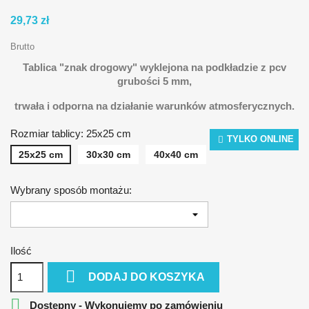
29,73 zł
Brutto
Tablica "znak drogowy" wyklejona na podkładzie z pcv
grubości 5 mm,
t
rwała i odporna na działanie warunków atmosferycznych.
Rozmiar tablicy: 25x25 cm
TYLKO ONLINE
25x25 cm
30x30 cm
40x40 cm
Wybrany sposób montażu:
Ilość

DODAJ DO KOSZYKA

Dostępny - Wykonujemy po zamówieniu