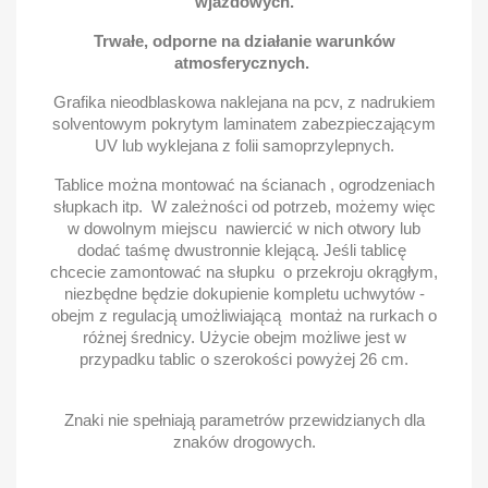
wjazdowych.
Trwałe, odporne na działanie warunków
atmosferycznych.
Grafika nieodblaskowa naklejana na pcv, z nadrukiem
solventowym pokrytym laminatem zabezpieczającym
UV lub wyklejana z folii samoprzylepnych.
Tablice można montować na ścianach , ogrodzeniach
słupkach itp. W zależności od potrzeb, możemy więc
w dowolnym miejscu nawiercić w nich otwory lub
dodać taśmę dwustronnie klejącą. Jeśli tablicę
chcecie zamontować na słupku o przekroju okrągłym,
niezbędne będzie dokupienie kompletu uchwytów -
obejm z regulacją umożliwiającą montaż na rurkach o
różnej średnicy. Użycie obejm możliwe jest w
przypadku tablic o szerokości powyżej 26 cm.
Znaki nie spełniają parametrów przewidzianych dla
znaków drogowych.