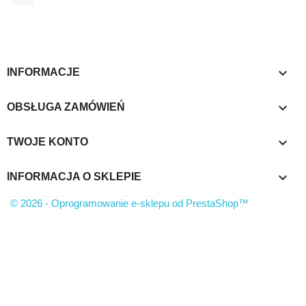
TYLKO ONLINE

INFORMACJE

OBSŁUGA ZAMÓWIEŃ

TWOJE KONTO
keyboard_arrow_down
INFORMACJA O SKLEPIE
© 2026 - Oprogramowanie e-sklepu od PrestaShop™