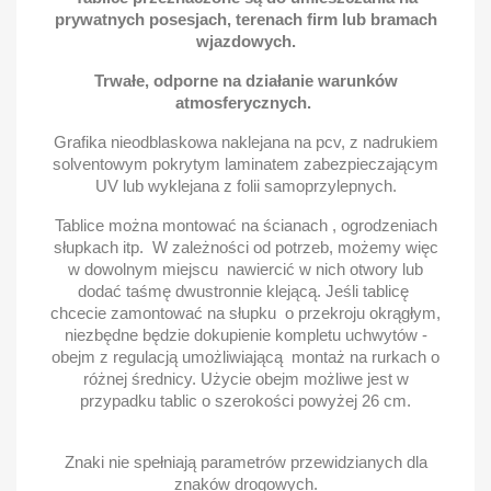
prywatnych posesjach, terenach firm lub bramach
wjazdowych.
Trwałe, odporne na działanie warunków
atmosferycznych.
Grafika nieodblaskowa naklejana na pcv, z nadrukiem
solventowym pokrytym laminatem zabezpieczającym
UV lub wyklejana z folii samoprzylepnych.
Tablice można montować na ścianach , ogrodzeniach
słupkach itp. W zależności od potrzeb, możemy więc
w dowolnym miejscu nawiercić w nich otwory lub
dodać taśmę dwustronnie klejącą. Jeśli tablicę
chcecie zamontować na słupku o przekroju okrągłym,
niezbędne będzie dokupienie kompletu uchwytów -
obejm z regulacją umożliwiającą montaż na rurkach o
różnej średnicy. Użycie obejm możliwe jest w
przypadku tablic o szerokości powyżej 26 cm.
Znaki nie spełniają parametrów przewidzianych dla
znaków drogowych.