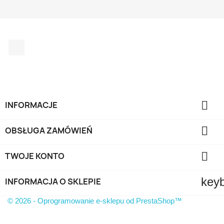
TYLKO ONLINE
Facebook

INFORMACJE

OBSŁUGA ZAMÓWIEŃ

TWOJE KONTO
key
INFORMACJA O SKLEPIE
© 2026 - Oprogramowanie e-sklepu od PrestaShop™