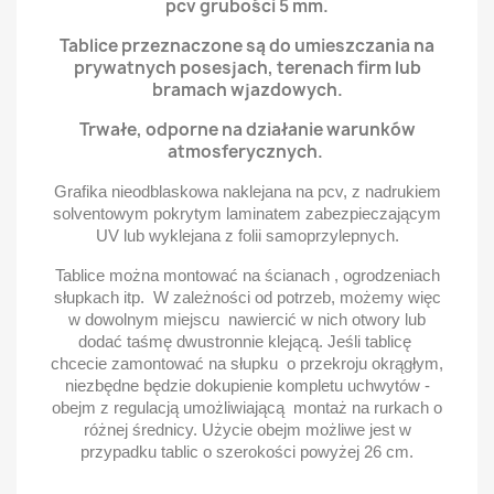
pcv grubości 5 mm.
Tablice przeznaczone są do umieszczania na
prywatnych posesjach, terenach firm lub
bramach wjazdowych.
Trwałe, odporne na działanie warunków
atmosferycznych.
Grafika nieodblaskowa naklejana na pcv, z nadrukiem
solventowym pokrytym laminatem zabezpieczającym
UV lub wyklejana z folii samoprzylepnych.
Tablice można montować na ścianach , ogrodzeniach
słupkach itp. W zależności od potrzeb, możemy więc
w dowolnym miejscu nawiercić w nich otwory lub
dodać taśmę dwustronnie klejącą. Jeśli tablicę
chcecie zamontować na słupku o przekroju okrągłym,
niezbędne będzie dokupienie kompletu uchwytów -
obejm z regulacją umożliwiającą montaż na rurkach o
różnej średnicy. Użycie obejm możliwe jest w
przypadku tablic o szerokości powyżej 26 cm.