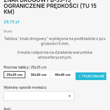
OGRANICZENIE PRĘDKOŚCI (TU 15
KM)
29,73 zł
Brutto
Tablica "znak drogowy" wyklejona na podkładzie z pcv
grubości 5 mm,
t
rwała i odporna na działanie warunków
atmosferycznych.
Rozmiar tablicy: 25x25 cm
25x25 cm
30x30 cm
40x40 cm
TYLKO ONLINE
Wybrany sposób montażu:
Ilość