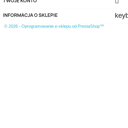

TWOJE KONTO
key
INFORMACJA O SKLEPIE
© 2026 - Oprogramowanie e-sklepu od PrestaShop™