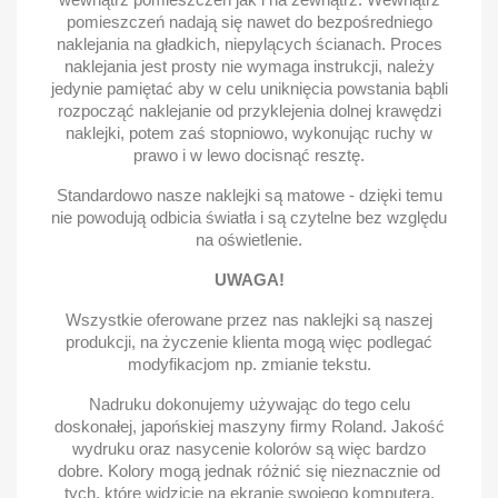
pomieszczeń nadają się nawet do bezpośredniego
naklejania na gładkich, niepylących ścianach. Proces
naklejania jest prosty nie wymaga instrukcji, należy
jedynie pamiętać aby w celu uniknięcia powstania bąbli
rozpocząć naklejanie od przyklejenia dolnej krawędzi
naklejki, potem zaś stopniowo, wykonując ruchy w
prawo i w lewo docisnąć resztę.
Standardowo nasze naklejki są matowe - dzięki temu
nie powodują odbicia światła i są czytelne bez względu
na oświetlenie.
UWAGA!
Wszystkie oferowane przez nas naklejki są naszej
produkcji, na życzenie klienta mogą więc podlegać
modyfikacjom np. zmianie tekstu.
Nadruku dokonujemy używając do tego celu
doskonałej, japońskiej maszyny firmy Roland. Jakość
wydruku oraz nasycenie kolorów są więc bardzo
dobre. Kolory mogą jednak różnić się nieznacznie od
tych, które widzicie na ekranie swojego komputera.