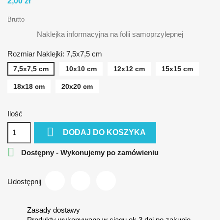
2,00 zł
Brutto
Naklejka informacyjna na folii samoprzylepnej
Rozmiar Naklejki: 7,5x7,5 cm
7,5x7,5 cm
10x10 cm
12x12 cm
15x15 cm
18x18 cm
20x20 cm
Ilość

DODAJ DO KOSZYKA

Dostępny - Wykonujemy po zamówieniu
Udostępnij
Zasady dostawy
Produkty wykonywane w ciągu ok 3 dni po zakupie