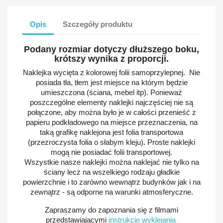
Opis
Szczegóły produktu
Podany rozmiar dotyczy dłuższego boku,
krótszy wynika z proporcji.
Naklejka wycięta z kolorowej folii samoprzylepnej. Nie
posiada tła, tłem jest miejsce na którym będzie
umieszczona (ściana, mebel itp). Ponieważ
poszczególne elementy naklejki najczęściej nie są
połączone, aby można było je w całości przenieść z
papieru podkładowego na miejsce przeznaczenia, na
taką grafikę naklejona jest folia transportowa
(przezroczysta folia o słabym kleju). Proste naklejki
mogą nie posiadać folii transportowej.
Wszystkie nasze naklejki można naklejać nie tylko na
ściany lecz na wszelkiego rodzaju gładkie
powierzchnie i to zarówno wewnątrz budynków jak i na
zewnątrz - są odporne na warunki atmosferyczne.
Zapraszamy do zapoznania się z filmami
przedstawiającymi
instrukcje wyklejania