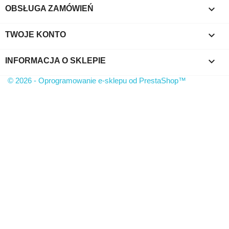

OBSŁUGA ZAMÓWIEŃ

TWOJE KONTO
keyboard_arrow_down
INFORMACJA O SKLEPIE
© 2026 - Oprogramowanie e-sklepu od PrestaShop™