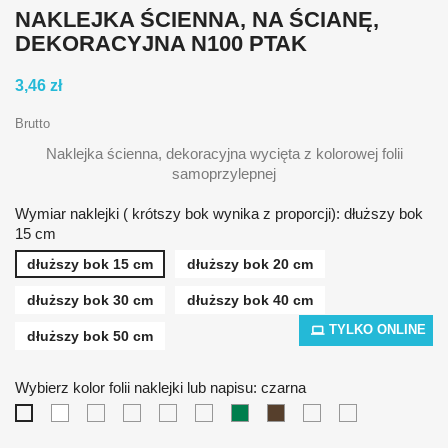
NAKLEJKA ŚCIENNA, NA ŚCIANĘ,
DEKORACYJNA N100 PTAK
3,46 zł
Brutto
Naklejka ścienna, dekoracyjna wycięta z kolorowej folii
samoprzylepnej
Wymiar naklejki ( krótszy bok wynika z proporcji): dłuższy bok
15 cm
dłuższy bok 15 cm
dłuższy bok 20 cm
dłuższy bok 30 cm
dłuższy bok 40 cm
TYLKO ONLINE
dłuższy bok 50 cm
Wybierz kolor folii naklejki lub napisu: czarna
biała
żółta
pomarańczowa
czerwona
niebieska
zielona
brązowa
srebrna
złota
czarna